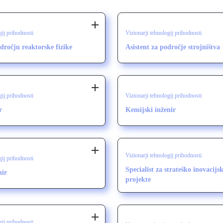
gij prihodnosti
Vizionarji tehnologij prihodnosti
dročju reaktorske fizike
Asistent za področje strojništva
gij prihodnosti
Vizionarji tehnologij prihodnosti
r
Kemijski inženir
Vizionarji tehnologij prihodnosti
gij prihodnosti
Specialist za strateško inovacij
nir
projekte
gij prihodnosti