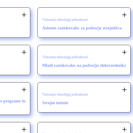
Vizionarji tehnologij prihodnosti
Asistent-raziskovalec za področje strojništva
Vizionarji tehnologij prihodnosti
Mladi raziskovalec na področju elektrotehnike
Vizionarji tehnologij prihodnosti
ske programe in
Strojni inženir