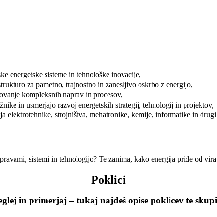
ske energetske sisteme in tehnološke inovacije,
strukturo za pametno, trajnostno in zanesljivo oskrbo z energijo,
lovanje kompleksnih naprav in procesov,
nike in usmerjajo razvoj energetskih strategij, tehnologij in projektov,
ja elektrotehnike, strojništva, mehatronike, kemije, informatike in drugi
pravami, sistemi in tehnologijo? Te zanima, kako energija pride od vir
Poklici
eglej in primerjaj – tukaj najdeš opise poklicev te skupi