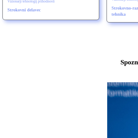
Vizionarji tehnologij prihodnosti
Strokovno-raz
Strokovni delavec
tehnika
Spozn