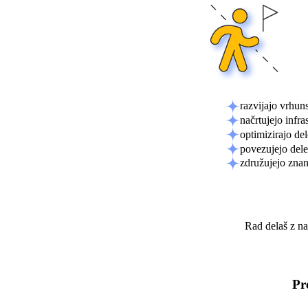
razvijajo vrhun
načrtujejo infra
optimizirajo de
povezujejo delež
združujejo znan
Rad delaš z na
Pr