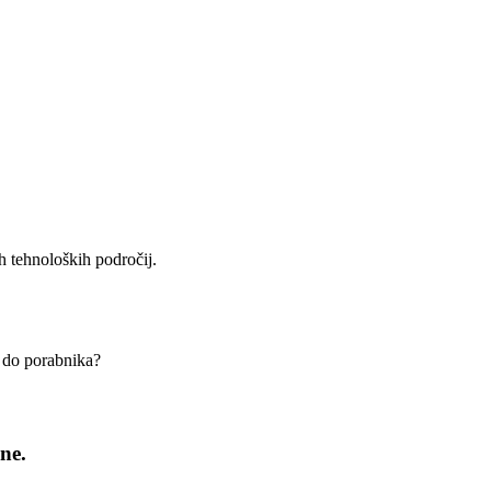
h tehnoloških področij.
a do porabnika?
ne.