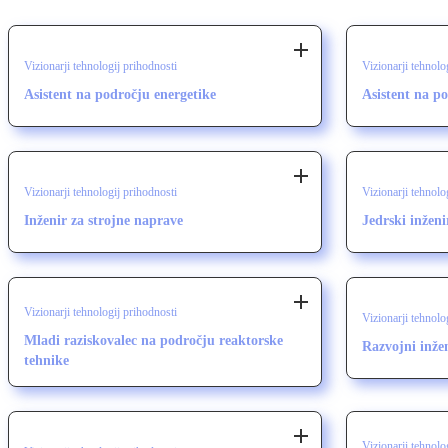
Vizionarji tehnologij prihodnosti
Vizionarji tehnolo
Asistent na področju energetike
Asistent na po
Vizionarji tehnologij prihodnosti
Vizionarji tehnolo
Inženir za strojne naprave
Jedrski inženi
Vizionarji tehnologij prihodnosti
Vizionarji tehnolo
Mladi raziskovalec na področju reaktorske
Razvojni inže
tehnike
Vizionarji tehnolo