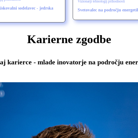
Vizionarji tehnologij prihodnosti
iskovalni sodelavec - jedrska
Svetovalec na področju energeti
Karierne zgodbe
aj karierce - mlade inovatorje na področju ener