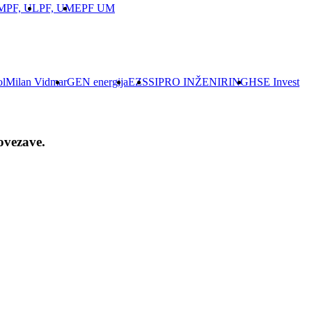
M
PF, UL
PF, UM
EPF UM
ol
Milan Vidmar
GEN energija
EZS
SIPRO INŽENIRING
HSE Invest
ovezave.