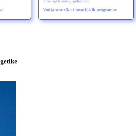
Vizionarji tehnologij prihodnosti
ke
Vodja strateško‑inovacijskih programov
getike