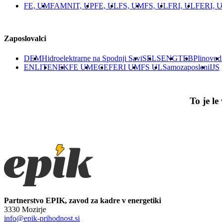
FE, UM
FAMNIT, UP
FE, UL
FS, UM
FS, UL
FRI, UL
FERI, 
Zaposlovalci
DEM
Hidroelektrarne na Spodnji Savi
SEL
SENG
TEB
Plinovod
ENLITE
NEK
FE UM
ECE
FERI UM
FS UL
Samozaposleni
IJS
To je l
Partnerstvo EPIK, zavod za kadre v energetiki
3330 Mozirje
info@epik-prihodnost.si