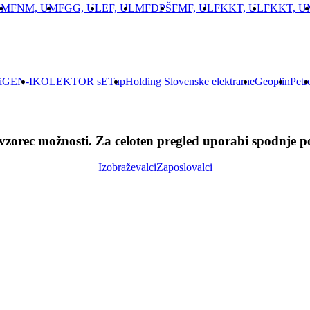
UM
FNM, UM
FGG, UL
EF, UL
MFDPŠ
FMF, UL
FKKT, UL
FKKT, U
i
GEN-I
KOLEKTOR sETup
Holding Slovenske elektrarne
Geoplin
Petr
e vzorec možnosti. Za celoten pregled uporabi spodnje p
Izobraževalci
Zaposlovalci