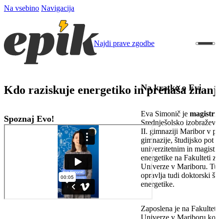
Na vsebino
Navigacija
Najdi prave zgodbe
Na kratko o Evi
Kdo raziskuje energetiko in prenaša znanj
Eva Simonič je
magistri
Spoznaj Evo!
Srednješolsko izobraževan
II. gimnaziji Maribor v 
gimnazije, študijsko pot 
univerzitetnim in magis
energetike na Fakulteti z
Univerze v Mariboru. Tuk
opravlja tudi doktorski št
energetike.
Zaposlena je na Fakulteti
Univerze v Mariboru ko