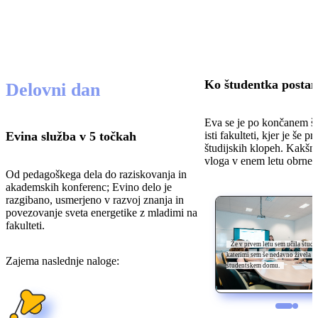
Ko študentka postan
Delovni dan
Eva se je po končanem št
isti fakulteti, kjer je še 
Evina služba v 5 točkah
študijskih klopeh. Kakšni 
vloga v enem letu obrne 
Od pedagoškega dela do raziskovanja in
akademskih konferenc; Evino delo je
razgibano, usmerjeno v razvoj znanja in
povezovanje sveta energetike z mladimi na
fakulteti.
Moji profesorji so čez noč po
sodelavci, ki so me prej poznali sa
Že v prvem letu sem učila študen
katerimi sem še nedavno živela v
Zajema naslednje naloge:
študentko.
študentskem domu.