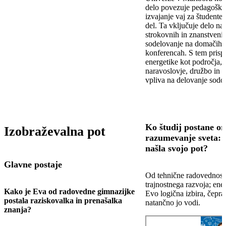
delo povezuje pedagoški de
izvajanje vaj za študente,
del. Ta vključuje delo na 
strokovnih in znanstvenih
sodelovanje na domačih 
konferencah. S tem prisp
energetike kot področja, 
naravoslovje, družbo in t
vpliva na delovanje sodo
Ko študij postane or
Izobraževalna pot
razumevanje sveta: 
našla svojo pot?
Glavne postaje
Od tehnične radovednosti
trajnostnega razvoja; ener
Kako je Eva od radovedne gimnazijke
Evo logična izbira, čepra
postala raziskovalka in prenašalka
natančno jo vodi.
znanja?