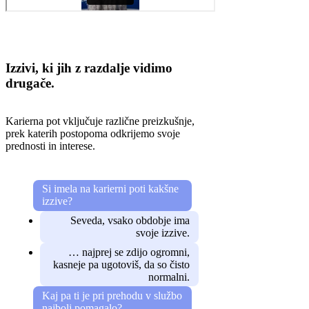
Izzivi, ki jih z razdalje vidimo
drugače.
Karierna pot vključuje različne preizkušnje,
prek katerih postopoma odkrijemo svoje
prednosti in interese.
Si imela na karierni poti kakšne
izzive?
Seveda, vsako obdobje ima
svoje izzive.
… najprej se zdijo ogromni,
kasneje pa ugotoviš, da so čisto
normalni.
Kaj pa ti je pri prehodu v službo
najbolj pomagalo?