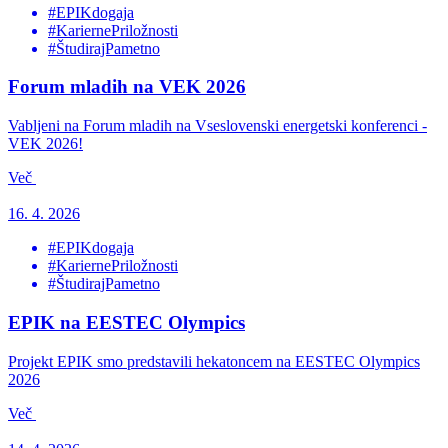
#EPIKdogaja
#KariernePriložnosti
#ŠtudirajPametno
Forum mladih na VEK 2026
Vabljeni na Forum mladih na Vseslovenski energetski konferenci -
VEK 2026!
Več
16. 4. 2026
#EPIKdogaja
#KariernePriložnosti
#ŠtudirajPametno
EPIK na EESTEC Olympics
Projekt EPIK smo predstavili hekatoncem na EESTEC Olympics
2026
Več