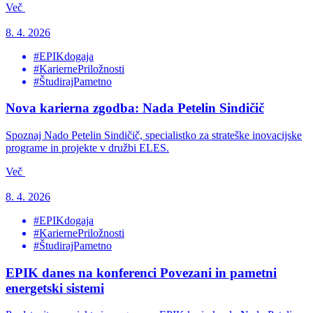
Več
8. 4. 2026
#EPIKdogaja
#KariernePriložnosti
#ŠtudirajPametno
Nova karierna zgodba: Nada Petelin Sindičič
Spoznaj Nado Petelin Sindičič, specialistko za strateške inovacijske
programe in projekte v družbi ELES.
Več
8. 4. 2026
#EPIKdogaja
#KariernePriložnosti
#ŠtudirajPametno
EPIK danes na konferenci Povezani in pametni
energetski sistemi