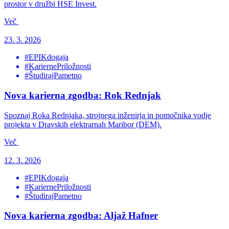
prostor v družbi HSE Invest.
Več
23. 3. 2026
#EPIKdogaja
#KariernePriložnosti
#ŠtudirajPametno
Nova karierna zgodba: Rok Rednjak
Spoznaj Roka Rednjaka, strojnega inženirja in pomočnika vodje
projekta v Dravskih elektrarnah Maribor (DEM).
Več
12. 3. 2026
#EPIKdogaja
#KariernePriložnosti
#ŠtudirajPametno
Nova karierna zgodba: Aljaž Hafner