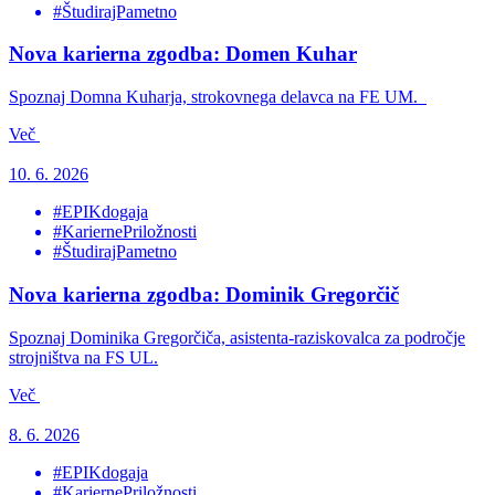
#ŠtudirajPametno
Nova karierna zgodba: Domen Kuhar
Spoznaj Domna Kuharja, strokovnega delavca na FE UM.
Več
10. 6. 2026
#EPIKdogaja
#KariernePriložnosti
#ŠtudirajPametno
Nova karierna zgodba: Dominik Gregorčič
Spoznaj Dominika Gregorčiča, asistenta-raziskovalca za področje
strojništva na FS UL.
Več
8. 6. 2026
#EPIKdogaja
#KariernePriložnosti