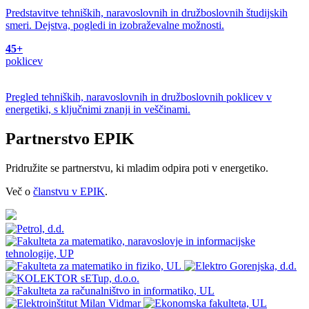
Predstavitve tehniških, naravoslovnih in družboslovnih študijskih
smeri. Dejstva, pogledi in izobraževalne možnosti.
45+
poklicev
Pregled tehniških, naravoslovnih in družboslovnih poklicev v
energetiki, s ključnimi znanji in veščinami.
Partnerstvo EPIK
Pridružite se partnerstvu, ki mladim odpira poti v energetiko.
Več o
članstvu v EPIK
.