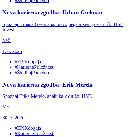
#ŠtudirajPametno
Nova karierna zgodba: Urban Gselman
Spoznaj Urbana Gselmana, razvojnega inženirja v družbi HSE
Invest.
Več
1. 6. 2026
#EPIKdogaja
#KariernePriložnosti
#ŠtudirajPametno
Nova karierna zgodba: Erik Merela
Spoznaj Erika Merelo, analitika v družbi HSE.
Več
30. 5. 2026
#EPIKdogaja
#KariernePriložnosti