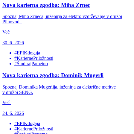
Nova karierna zgodba: Miha Zrnec
Spoznaj Miho Zrneca, inženirja za elektro vzdrževanje v družbi
Plinovodi.
Več
30. 6. 2026
#EPIKdogaja
#KariernePriložnosti
#ŠtudirajPametno
Nova karierna zgodba: Dominik Mugerli
Spoznaj Dominika Mugerlija, inženirja za električne meritve
v družbi SENG.
Več
24. 6. 2026
#EPIKdogaja
#KariernePriložnosti