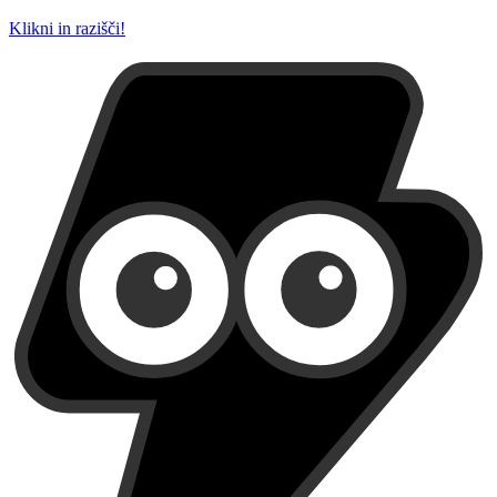
Klikni in razišči!