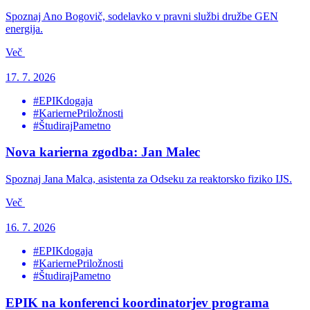
Spoznaj Ano Bogovič, sodelavko v pravni službi družbe GEN
energija.
Več
17. 7. 2026
#EPIKdogaja
#KariernePriložnosti
#ŠtudirajPametno
Nova karierna zgodba: Jan Malec
Spoznaj Jana Malca, asistenta za Odseku za reaktorsko fiziko IJS.
Več
16. 7. 2026
#EPIKdogaja
#KariernePriložnosti
#ŠtudirajPametno
EPIK na konferenci koordinatorjev programa