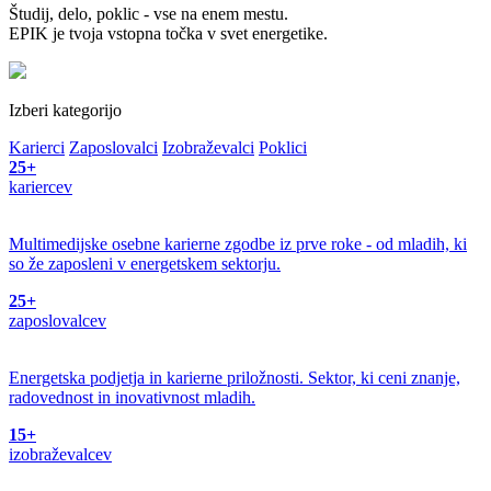
Študij, delo, poklic - vse na enem mestu.
EPIK je tvoja vstopna točka v svet energetike.
Izberi kategorijo
Karierci
Zaposlovalci
Izobraževalci
Poklici
25+
kariercev
Multimedijske osebne karierne zgodbe iz prve roke - od mladih, ki
so že zaposleni v energetskem sektorju.
25+
zaposlovalcev
Energetska podjetja in karierne priložnosti. Sektor, ki ceni znanje,
radovednost in inovativnost mladih.
15+
izobraževalcev