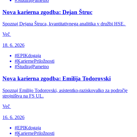
#ŠtudirajPametno
Nova karierna zgodba: Dejan Štruc
Spoznaj Dejana Štruca, kvantitativnega analitika v družbi HSE.
Več
18. 6. 2026
#EPIKdogaja
#KariernePriložnosti
#ŠtudirajPametno
Nova karierna zgodba: Emilija Todorovski
Spoznaj Emilijo Todorovski, asistentko-raziskovalko za področje
strojništva na FS UL.
Več
16. 6. 2026
#EPIKdogaja
#KariernePriložnosti