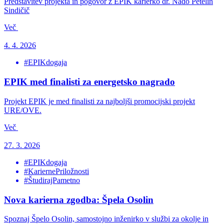
Predstavitev projekta in pogovor z EPIK karierko dr. Nado Petelin
Sindičič
Več
4. 4. 2026
#EPIKdogaja
EPIK med finalisti za energetsko nagrado
Projekt EPIK je med finalisti za najboljši promocijski projekt
URE/OVE.
Več
27. 3. 2026
#EPIKdogaja
#KariernePriložnosti
#ŠtudirajPametno
Nova karierna zgodba: Špela Osolin
Spoznaj Špelo Osolin, samostojno inženirko v službi za okolje in