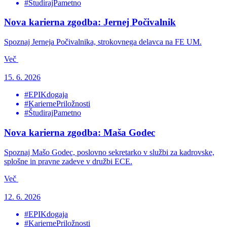
#ŠtudirajPametno
Nova karierna zgodba: Jernej Počivalnik
Spoznaj Jerneja Počivalnika, strokovnega delavca na FE UM.
Več
15. 6. 2026
#EPIKdogaja
#KariernePriložnosti
#ŠtudirajPametno
Nova karierna zgodba: Maša Godec
Spoznaj Mašo Godec, poslovno sekretarko v službi za kadrovske,
splošne in pravne zadeve v družbi ECE.
Več
12. 6. 2026
#EPIKdogaja
#KariernePriložnosti