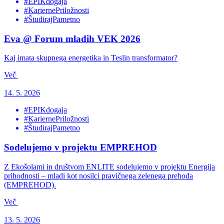
#EPIKdogaja
#KariernePriložnosti
#ŠtudirajPametno
Eva @ Forum mladih VEK 2026
Kaj imata skupnega energetika in Teslin transformator?
Več
14. 5. 2026
#EPIKdogaja
#KariernePriložnosti
#ŠtudirajPametno
Sodelujemo v projektu EMPREHOD
Z Ekošolami in društvom ENLITE sodelujemo v projektu Energija
prihodnosti – mladi kot nosilci pravičnega zelenega prehoda
(EMPREHOD).
Več
13. 5. 2026