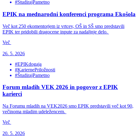
#ŠtudirajPametno
EPIK na mednarodni konferenci programa Ekošola
Več kot 250 ekomentorjem iz vrtcev, OŠ in SŠ smo predstavili
EPIK ter pridobili dragocene inpute za nadaljnje delo.
Več
26. 5. 2026
#EPIKdogaja
#KariernePriložnosti
#ŠtudirajPametno
Forum mladih VEK 2026 in pogovor z EPIK
karierci
Na Forumu mladih na VEK2026 smo EPIK predstavili več kot 90,
večinoma mladim udeležencem.
Več
20. 5. 2026