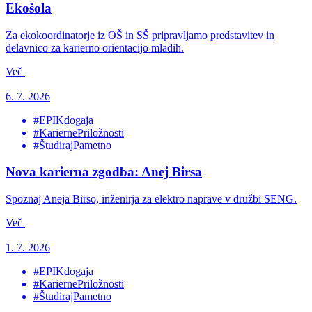
Ekošola
Za ekokoordinatorje iz OŠ in SŠ pripravljamo predstavitev in
delavnico za karierno orientacijo mladih.
Več
6. 7. 2026
#EPIKdogaja
#KariernePriložnosti
#ŠtudirajPametno
Nova karierna zgodba: Anej Birsa
Spoznaj Aneja Birso, inženirja za elektro naprave v družbi SENG.
Več
1. 7. 2026
#EPIKdogaja
#KariernePriložnosti
#ŠtudirajPametno