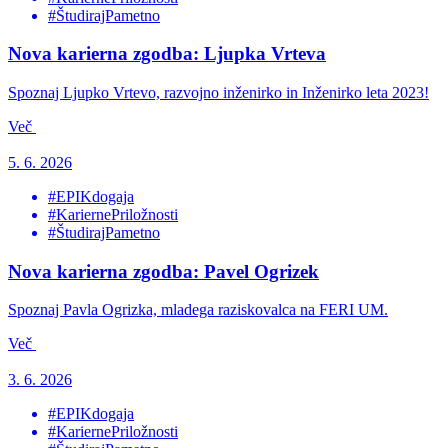
#ŠtudirajPametno
Nova karierna zgodba: Ljupka Vrteva
Spoznaj Ljupko Vrtevo, razvojno inženirko in Inženirko leta 2023!
Več
5. 6. 2026
#EPIKdogaja
#KariernePriložnosti
#ŠtudirajPametno
Nova karierna zgodba: Pavel Ogrizek
Spoznaj Pavla Ogrizka, mladega raziskovalca na FERI UM.
Več
3. 6. 2026
#EPIKdogaja
#KariernePriložnosti