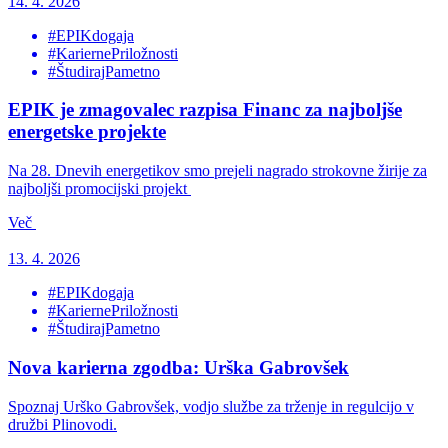
14. 4. 2026
#EPIKdogaja
#KariernePriložnosti
#ŠtudirajPametno
EPIK je zmagovalec razpisa Financ za najboljše
energetske projekte
Na 28. Dnevih energetikov smo prejeli nagrado strokovne žirije za
najboljši promocijski projekt
Več
13. 4. 2026
#EPIKdogaja
#KariernePriložnosti
#ŠtudirajPametno
Nova karierna zgodba: Urška Gabrovšek
Spoznaj Urško Gabrovšek, vodjo službe za trženje in regulcijo v
družbi Plinovodi.