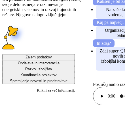
Kakšen je bil za
svoje delo usmerja v razumevanje
energetskih sistemov in razvoj trajnostnih
Na začetku 
rešitev. Njegove naloge vključujejo:
vodenja, v
Kaj pa največji 
Organizacija
balan
In zdaj?
Zdaj super 💪hi
novih st
Zajem podatkov
izboljšal kom
Obdelava in interpretacija
Razvoj izboljšav
Koordinacija projektov
Spremljanje novosti in predstavitve
Poslušaj audio razl
Klikni za več informacij.