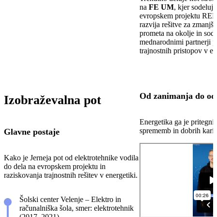
na
FE UM
, kjer sodelu
evropskem projektu RE
razvija rešitve za zmanjš
prometa na okolje in sode
mednarodnimi partnerji pr
trajnostnih pristopov v en
Od zanimanja do odl
Izobraževalna pot
Energetika ga je pritegnil
sprememb in dobrih karier
Glavne postaje
Kako je Jerneja pot od elektrotehnike vodila
do dela na evropskem projektu in
raziskovanja trajnostnih rešitev v energetiki.
Šolski center Velenje – Elektro in
računalniška šola, smer: elektrotehnik
(2017–2021)