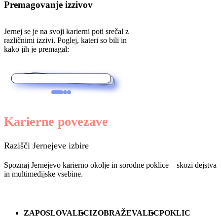
Premagovanje izzivov
Jernej se je na svoji karierni poti srečal z
različnimi izzivi. Poglej, kateri so bili in
kako jih je premagal:
Največji izziv je bilo vsekakor
Svetoval bi predvsem veliko željo po
znanju, pripravljenost na učenje ter odprtost
Kot dobro izhodišče se je izkazal tudi
študij na Fakulteti za energetiko Univerze v
usklajevanje študija in službe hkrati, pa
tudi javno nastopanje.
za nove tehnologije in izzive.
Mariboru.
Karierne povezave
Razišči Jernejeve izbire
Spoznaj Jernejevo karierno okolje in sorodne poklice – skozi dejstva
in multimedijske vsebine.
ZAPOSLOVALEC
IZOBRAŽEVALEC
POKLIC