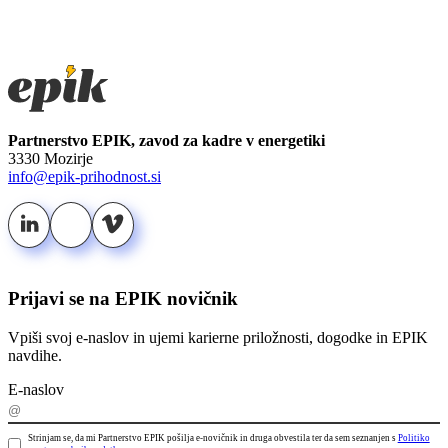
Partnerstvo EPIK, zavod za kadre v energetiki
3330 Mozirje
info@epik-prihodnost.si
Prijavi se na EPIK novičnik
Vpiši svoj e-naslov in ujemi karierne priložnosti, dogodke in EPIK
navdihe.
E-naslov
Strinjam se, da mi Partnerstvo EPIK pošilja e-novičnik in druga obvestila ter da sem seznanjen s
Politiko