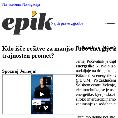
Na vsebino
Navigacija
Najdi prave zgodbe
Na kratko o Jerneju
Kdo išče rešitve za manjšo rabo energije in
trajnosten promet?
Jernej Počivalnik je
dipl
energetike
, ki svojo izo
Spoznaj Jerneja!
nadaljuje na drugi stopnji
Fakulteti za energetiko 
(FE UM). Po zaključeni sr
Šolskem centru Velenje, 
elektrotehnika, se je usme
energetike, kjer je skozi š
široko interdisciplinarno 
zanimanje za sodobne ene
Trenutno deluje kot stro