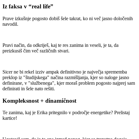
Iz faksa v “real life”
Prave izkušnje pogosto dobiš šele takrat, ko ni več jasno določenih
navodil.
Pravi način, da odkriješ, kaj te res zanima in veseli, je ta, da
preizkusiš čim več različnih stvari.
Sicer ne bi rekel izziv ampak definitivno je največja sprememba
preklop iz "študijskega" načina razmišljanja, kjer so naloge jasno
definirane, v "službenega", kjer moraš problem pogosto najprej sam
definirati in šele nato rešiti.
Kompleksnost + dinamičnost
Te zanima, kaj je Erika pritegnilo v področje energetike? Prelistaj
kartice!