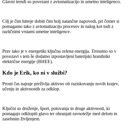
Glavni trendi so povezani z avtomatizacijo in umetno inteligenco.
Cilj je čim hitreje dobiti čim bolj natančne napovedi, pri čemer si
pomagamo tako z avtomatizacijo procesov in nalog kot tudi z
različnimi vrstami umetne inteligence.
Prav tako je v energetiki ključna zelena energija. Trenutno so v
povezavi s tem še dodatno izpostavljeni baterijski hranilniki
električne energije (BHEE).
Kdo je Erik, ko ni v službi?
Prosti čas najraje preživlja aktivno ob raziskovanju novih krajev,
učenju in aktivnostih za odklop.
Ključni so druženje, šport, potovanja in druge aktivnosti, ki
pomagajo odklopiti glavo ter ohranjati ravnotežje med delom in
zasebnim življenjem.