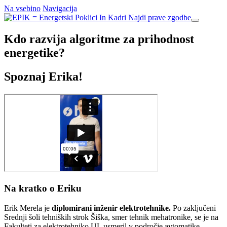
Na vsebino
Navigacija
Najdi prave zgodbe
Kdo razvija algoritme za prihodnost
energetike?
Spoznaj Erika!
Na kratko o Eriku
Erik Merela je
diplomirani inženir elektrotehnike.
Po zaključeni
Srednji šoli tehniških strok Šiška, smer tehnik mehatronike, se je na
Fakulteti za elektrotehniko UL usmeril v področje avtomatike,