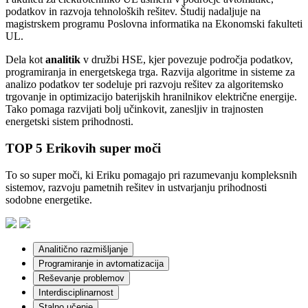
podatkov in razvoja tehnoloških rešitev. Študij nadaljuje na
magistrskem programu Poslovna informatika na Ekonomski fakulteti
UL.
Dela kot
analitik
v družbi HSE, kjer povezuje področja podatkov,
programiranja in energetskega trga. Razvija algoritme in sisteme za
analizo podatkov ter sodeluje pri razvoju rešitev za algoritemsko
trgovanje in optimizacijo baterijskih hranilnikov električne energije.
Tako pomaga razvijati bolj učinkovit, zanesljiv in trajnosten
energetski sistem prihodnosti.
TOP 5 Erikovih super moči
To so super moči, ki Eriku pomagajo pri razumevanju kompleksnih
sistemov, razvoju pametnih rešitev in ustvarjanju prihodnosti
sodobne energetike.
Analitično razmišljanje
Programiranje in avtomatizacija
Reševanje problemov
Interdisciplinarnost
Stalno učenje