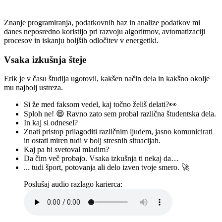
Znanje programiranja, podatkovnih baz in analize podatkov mi
danes neposredno koristijo pri razvoju algoritmov, avtomatizaciji
procesov in iskanju boljših odločitev v energetiki.
Vsaka izkušnja šteje
Erik je v času študija ugotovil, kakšen način dela in kakšno okolje
mu najbolj ustreza.
Si že med faksom vedel, kaj točno želiš delati?👀
Sploh ne! 😄 Ravno zato sem probal različna študentska dela.
In kaj si odnesel?
Znati pristop prilagoditi različnim ljudem, jasno komunicirati
in ostati miren tudi v bolj stresnih situacijah.
Kaj pa bi svetoval mladim?
Da čim več probajo. Vsaka izkušnja ti nekaj da…
... tudi šport, potovanja ali delo izven tvoje smero. 🚀
Poslušaj audio razlago karierca: