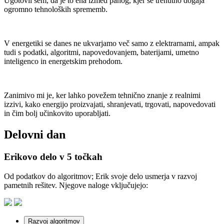
Ugotovil sem, da je to ena izmed panog, kjer se trenutno dogaja
ogromno tehnoloških sprememb.
V energetiki se danes ne ukvarjamo več samo z elektrarnami, ampak
tudi s podatki, algoritmi, napovedovanjem, baterijami, umetno
inteligenco in energetskim prehodom.
Zanimivo mi je, ker lahko povežem tehnično znanje z realnimi
izzivi, kako energijo proizvajati, shranjevati, trgovati, napovedovati
in čim bolj učinkovito uporabljati.
Delovni dan
Erikovo delo v 5 točkah
Od podatkov do algoritmov; Erik svoje delo usmerja v razvoj
pametnih rešitev. Njegove naloge vključujejo:
Razvoj algoritmov