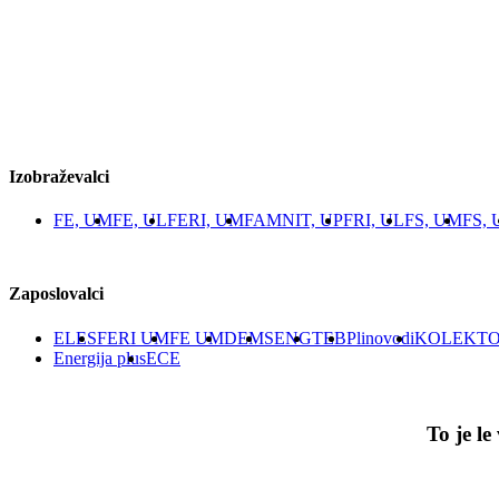
Izobraževalci
FE, UM
FE, UL
FERI, UM
FAMNIT, UP
FRI, UL
FS, UM
FS, 
Zaposlovalci
ELES
FERI UM
FE UM
DEM
SENG
TEB
Plinovodi
KOLEKTO
Energija plus
ECE
To je l