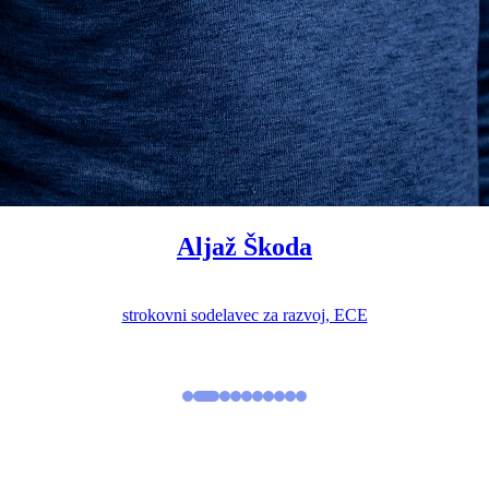
Aljaž Škoda
strokovni sodelavec za razvoj, ECE