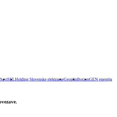
 Savi
SEL
Holding Slovenske elektrarne
Geoplin
Borzen
GEN energija
ovezave.