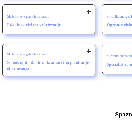
Skrbniki energetskih sistemov
Skrbniki energets
Inženir za elektro vzdrževanje
Operater elek
Skrbniki energetskih sistemov
Skrbniki energets
Samostojni inženir za kratkoročno planiranje
Specialist za 
obratovanja
Spozn