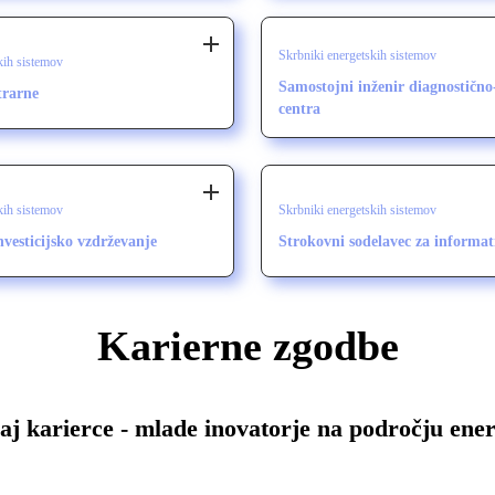
Skrbniki energetskih sistemov
kih sistemov
Samostojni inženir diagnostično
trarne
centra
kih sistemov
Skrbniki energetskih sistemov
investicijsko vzdrževanje
Strokovni sodelavec za informat
Karierne zgodbe
aj karierce - mlade inovatorje na področju ener