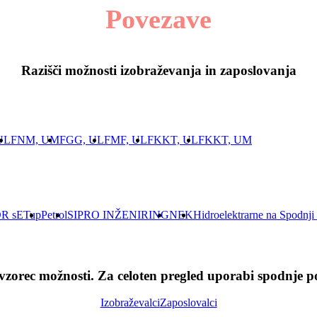
Povezave
Razišči možnosti izobraževanja in zaposlovanja
UL
FNM, UM
FGG, UL
FMF, UL
FKKT, UL
FKKT, UM
R sETup
Petrol
SIPRO INŽENIRING
NEK
Hidroelektrarne na Spodnji
e vzorec možnosti. Za celoten pregled uporabi spodnje p
Izobraževalci
Zaposlovalci