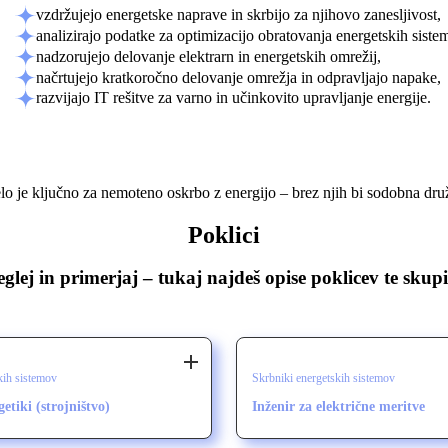
vzdržujejo energetske naprave in skrbijo za njihovo zanesljivost,
analizirajo podatke za optimizacijo obratovanja energetskih siste
nadzorujejo delovanje elektrarn in energetskih omrežij,
načrtujejo kratkoročno delovanje omrežja in odpravljajo napake,
razvijajo IT rešitve za varno in učinkovito upravljanje energije.
o je ključno za nemoteno oskrbo z energijo – brez njih bi sodobna dru
Poklici
eglej in primerjaj – tukaj najdeš opise poklicev te skupi
kih sistemov
Skrbniki energetskih sistemov
getiki (strojništvo)
Inženir za električne meritve