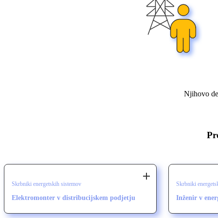
Njihovo del
Pr
Skrbniki energetskih sistemov
Skrbniki energets
Elektromonter v distribucijskem podjetju
Inženir v ener