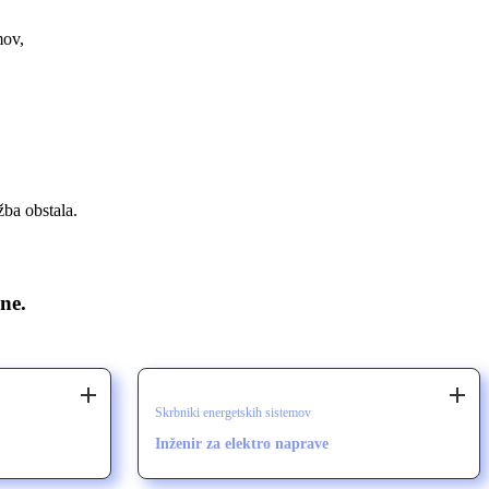
mov,
žba obstala.
ne.
Skrbniki energetskih sistemov
Inženir za elektro naprave